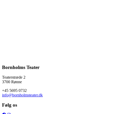
26. august
-
28. august
Glastorvet – svaneke
29. august / 16:30
-
17:30
Glastorvet – svaneke
29. august / 19:30
-
20:30
Bornholms Teater
Teaterstræde 2
3700 Rønne
+45 5695 0732
info@bornholmsteater.dk
Følg os