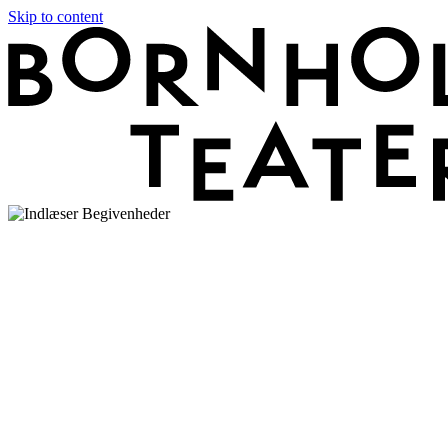
Skip to content
Forestilling
Drømmen om Bornholm
"Drømmen om Bornholm" er en aktuel og satirisk
musikforestilling om at være tilflytter. Vi møder parret Kristina o
Karl Oskar, som bor i København. Lejligheden er blevet for lille;