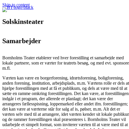
Skip to content
Solskinsteater
Samarbejder
Bornholms Teater etablerer ved hver forestilling et samarbejde med
lokale partnere, som er værter for teatrets besøg, og med evt. sponsore
m.fl.
Værten kan være en borgerforening, idrætsforening, boligforening,
anden forening, institution, arbejdsplads, m.m. Værtens rolle er dels at
hjælpe forestillingen med at få et publikum, og dels at være med til at
sætte en ramme omkring forestillingen. Det kan være, at forestillingen
indgår i et program, der allerede er planlagt; det kan være der
arrangeres fællesspisning, loppemarked eller andet ifm. forestillingen;
det kan være at værterne står for salg af is, pølser, m.m. Alt det er
værten selv med til at arrangere, idet værten kender sit lokale publiku
og de rammer forestillingen skal præsenteres i. Bornholms Teater vil
udarbejde et simpelt format, som inviterer værten til at være med til at