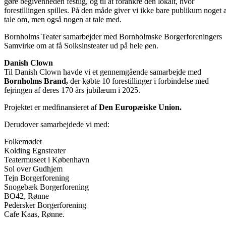
gøre begivenheden festlig, og til at forankre den lokalt, hvor
forestillingen spilles. På den måde giver vi ikke bare publikum noget a
tale om, men også nogen at tale med.
Bornholms Teater samarbejder med Bornholmske Borgerforeningers
Samvirke om at få Solksinsteater ud på hele øen.
Danish Clown
Til Danish Clown havde vi et gennemgående samarbejde med
Bornholms Brand,
der købte 10 forestillinger i forbindelse med
fejringen af deres 170 års jubilæum i 2025.
Projektet er medfinansieret af
Den Europæiske Union.
Derudover samarbejdede vi med:
Folkemødet
Kolding Egnsteater
Teatermuseet i København
Sol over Gudhjem
Tejn Borgerforening
Snogebæk Borgerforening
BO42, Rønne
Pedersker Borgerforening
Cafe Kaas, Rønne.