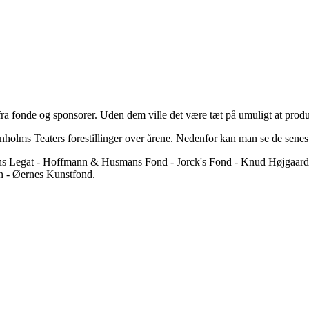
a fonde og sponsorer. Uden dem ville det være tæt på umuligt at producer
rnholms Teaters forestillinger over årene. Nedenfor kan man se de senes
ens Legat - Hoffmann & Husmans Fond - Jorck's Fond - Knud Højgaar
 - Øernes Kunstfond.