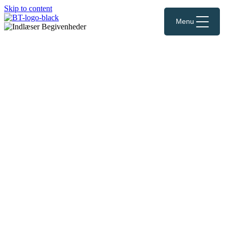
Skip to content
Menu
Forestilling
Drømmen om Bornholm
"Drømmen om Bornholm" er en aktuel og satirisk
musikforestilling om at være tilflytter. Vi møder parret Kristina o
Karl Oskar, som bor i København. Lejligheden er blevet for lille;
Kristina venter sig, og drømmen om et liv på Bornholm begynde
at tage form. Men inden de finder sig til rette i de nye omgivelser,
skal de grueligt meget igennem. For hvordan får man overhoved
et liv til at fungere på Bornholm?
MEDVIRKENDE: Niels Skovgaard Andersen, Olivia Borgels,
Michael Brøndum