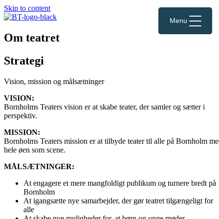
Skip to content
Menu
Om teatret
Strategi
Vision, mission og målsætninger
VISION:
Bornholms Teaters vision er at skabe teater, der samler og sætter i
perspektiv.
MISSION:
Bornholms Teaters mission er at tilbyde teater til alle på Bornholm m
hele øen som scene.
MÅLSÆTNINGER:
At engagere et mere mangfoldigt publikum og turnere bredt på
Bornholm
At igangsætte nye samarbejder, der gør teatret tilgængeligt for
alle
At skabe nye muligheder for, at børn og unge møder